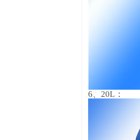
6
、
20L
：