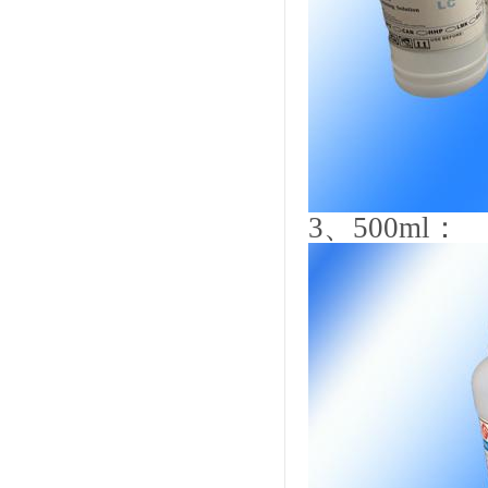
3
、
500ml
：