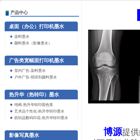
产品中心
桌面（办公）打印机墨水
染料墨水
颜料墨水（影像墨水）
广告类宽幅面打印机墨水
室内广告-染料墨水
户外广告-弱溶剂颜料墨水
热升华（热转印）墨水
纯棉-热升华转印固色浆
艺术品个性化-热升华转印墨水
纺织品数码印花-热升华转印墨水
博源
提供
影像写真墨水