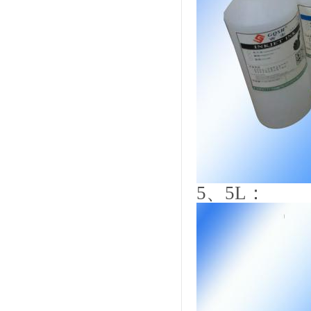
5
、
5L
：