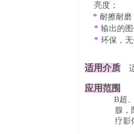
亮度
；
*
耐擦耐磨
*
输出的图
*
环保
，无
适用介质
应用范围
B
超
腺，
疗影