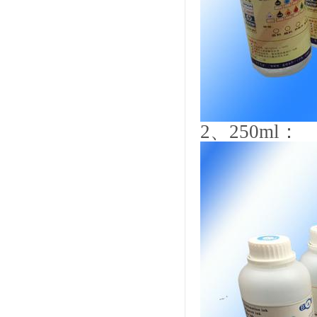
2
、
250ml
：