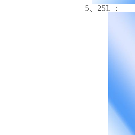
5
、
25L
：