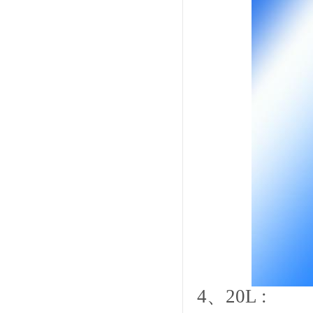
4
、
20L :