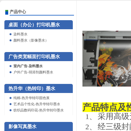
产品中心
桌面（办公）打印机墨水
染料墨水
颜料墨水（影像墨水）
广告类宽幅面打印机墨水
室内广告-染料墨水
户外广告-弱溶剂颜料墨水
热升华（热转印）墨水
纯棉-热升华转印固色浆
艺术品个性化-热升华转印墨水
产品特点及
纺织品数码印花-热升华转印墨水
采用高级
1、
经三级封
2、
影像写真墨水