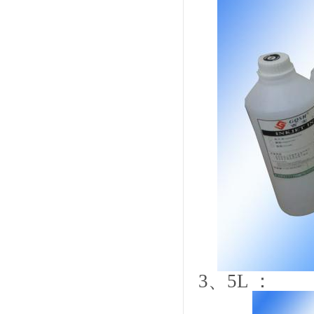
3
、
5L
：