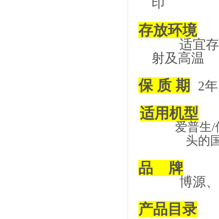
印
存放环境
适宜存放
射及高温
保
质
期
2
年
适用机型
爱普生
/
头的
品
牌
博源、吉
产品目录