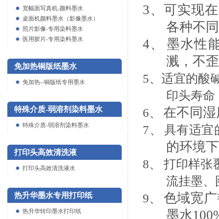
3、
可实现在
宽幅面写真机-颜料墨水
桌面机颜料墨水（影像墨水）
各种不同
照片影像-专用染料墨水
医用胶片-专用染料墨水
4、
墨水性
溅，不歪
免加热铜版纸墨水
5、
适宜的酸
免加热--铜版纸专用墨水
印头寿命
特殊介质-弱溶剂染料墨水
在不同湿
6、
特殊介质-弱溶剂染料墨水
7、
具有适宜
的环境下
打印头高效清洗液
8、
打印样张
打印头高效清洗液水
流挂墨、
色域宽广
热升华墨水专用打印纸
9、
热升华转印墨水打印纸
墨水
100